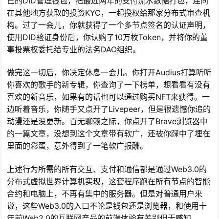
己的DID管理钱包，把最近两年的支付流水数据打包，连同
在其他地方获取的投资KYC，一起授权给那家分布式审查机
构。过了一会儿，你就获得了一个多节点签名的认证声明，
使用DID验证身份后，你认购了10万枚Token，并将你的董
事投票权委托给专业的法务DAO组织。
做完这一切后，你决定休息一会儿。你打开Audius打算听听
你喜欢的歌手的新专辑，你查询了一下榜单，想看看有没有
喜欢的新音乐，如果有的话也可以通过购买NFT来获得。一
边听着音乐，你随手又点开了Livepeer，但是很遗憾你追的
动漫还是没更新。百无聊赖之际，你点开了Brave浏览器中
的一篇文章，没想到这个文章带有软广，还被你踩中了埋在
里面的彩蛋，意外得到了一笔软广报酬。
上述行为所需的所有交互、支付和通信都是通过Web3.0的
分布式虚拟世界计算机实现，这套程序跑在所有节点的智能
合约和电脑上，不再有集中的服务器。但是对普通用户来
说，这些Web3.0的入口不论是钱包还是浏览器，和使用十
年前Web2.0的互联网产品的前端体验有差别但无感知。