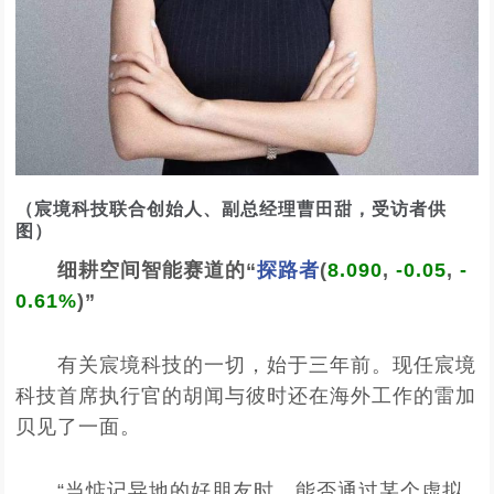
（宸境科技联合创始人、副总经理曹田甜，受访者供
图）
细耕空间智能赛道的“
探路者
(
8.090
,
-0.05
,
-
0.61%
)
”
有关宸境科技的一切，始于三年前。现任宸境
科技首席执行官的胡闻与彼时还在海外工作的雷加
贝见了一面。
“当惦记异地的好朋友时，能否通过某个虚拟