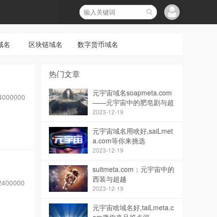
域名
区块链域名
数字货币域名
热门文章
元宇宙域名soapmeta.com
000000
——元宇宙中的肥皂剧与超
越
2023-12-19
元宇宙域名用啥好,saiLmet
a.com等你来挑选
2023-12-19
suitmeta.com：元宇宙中的
西装与超越
400000
2023-12-19
元宇宙啥域名好,taiLmeta.c