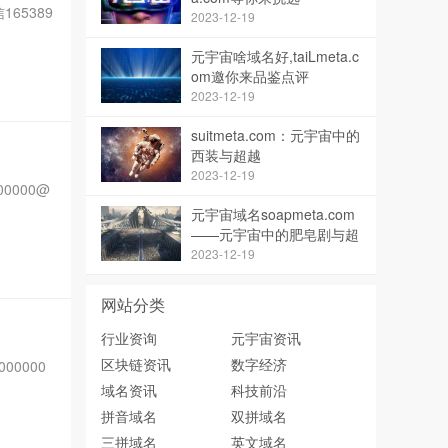
165389
2023-12-19
元宇宙啥域名好,taiLmeta.c
om邀你来品鉴点评
2023-12-19
suitmeta.com：元宇宙中的
西装与超越
2023-12-19
0000@
元宇宙域名soapmeta.com
——元宇宙中的肥皂剧与超
越
2023-12-19
网站分类
行业资询
元宇宙资讯
区块链资讯
数字经济
00000
域名资讯
科技前沿
拼音域名
双拼域名
三拼域名
英文域名